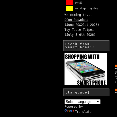
定休日
No shipping day
We coming to...
DCon Pasadena
(June 20&21st 2026)
Toy Taste Taipei
(July 3-6th 2026)
Check from
SmartPhone!!
[language]
Powered by
Translate