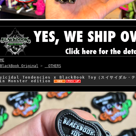
ME
BlackBook Original
>
OTHERS
uicidal Tendencies x BlackBook Toy（スイサイダル
in Monster edition