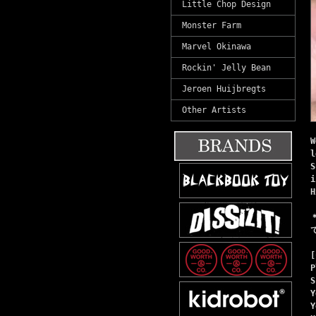
Little Chop Design
Monster Farm
Marvel Okinawa
Rockin' Jelly Bean
Jeroen Huijbregts
Other Artists
W
l
S
i
H
[
P
S
Y
Y