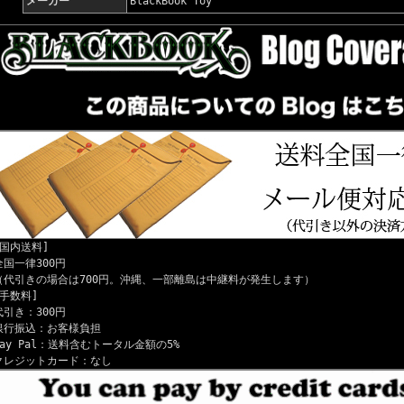
メーカー
BlackBook Toy
[国内送料]
全国一律300円
（代引きの場合は700円。沖縄、一部離島は中継料が発生します）
[手数料]
代引き：300円
銀行振込：お客様負担
Pay Pal：送料含むトータル金額の5%
クレジットカード：なし