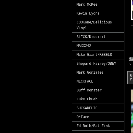
Marc McKee
Kevin Lyons
COOKone/Delicious
Vinyl
SLICK/Dissizit
MAXX242
Mike Giant/REBEL8
HO
Shepard Fairey/OBEY
>
Mark Gonzales
S
P
NECKFACE
Buff Monster
Luke Chueh
SUCKADELIC
D*Face
Ed Roth/Rat Fink