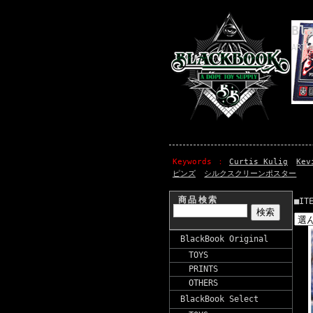
Bl
ART 
Keywords
Curtis Kulig
Kev
ピンズ
シルクスクリーンポスター
商品検索
■IT
BlackBook Original
TOYS
PRINTS
OTHERS
BlackBook Select