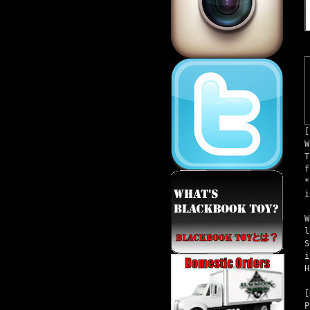
[
W
T
f
*
i
W
l
S
i
H
[
P