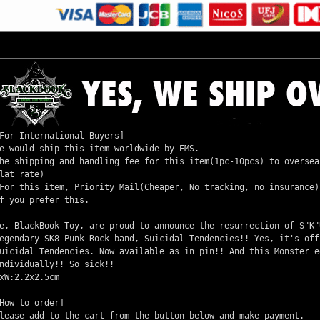
For International Buyers]
e would ship this item worldwide by EMS.
he shipping and handling fee for this item(1pc-10pcs) to oversea
lat rate)
For this item, Priority Mail(Cheaper, No tracking, no insurance)
f you prefer this.
e, BlackBook Toy, are proud to announce the resurrection of S"K"
egendary SK8 Punk Rock band, Suicidal Tendencies!! Yes, it's off
uicidal Tendencies. Now available as in pin!! And this Monster e
ndividually!! So sick!!
xW:2.2x2.5cm
How to order]
lease add to the cart from the button below and make payment.