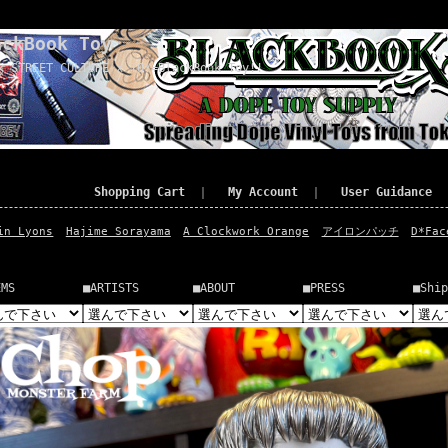
ackBook Toy
x STREET CULTURE x TOY=BlackBook Toy!!
Shopping Cart
｜
My Account
｜
User Guidance
in Lyons
Hajime Sorayama
A Clockwork Orange
アイロンパッチ
D*Fac
EMS
■ARTISTS
■ABOUT
■PRESS
■Ship