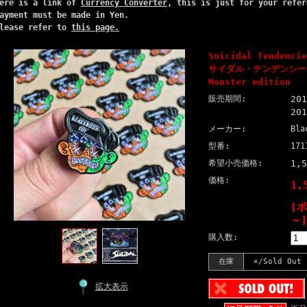
ere is a link of
Currency Converter
, this is just for your refer
ayment must be made in Yen.
lease refer to
this page.
Suicidal Tendenci
サイダル・テンデンシーズ）
Monster edition
販売期間:
20
20
メーカー:
Bla
型番:
171
希望小売価格:
1,
価格:
1,
[
～]
購入数:
在庫
×/Sold Out
拡大表示