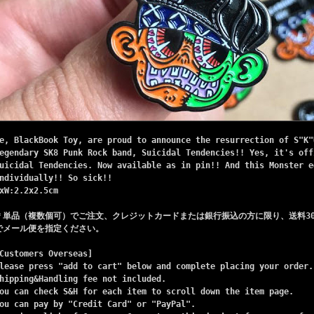
e, BlackBook Toy, are proud to announce the resurrection of S"K"
egendary SK8 Punk Rock band, Suicidal Tendencies!! Yes, it's off
uicidal Tendencies. Now available as in pin!! And this Monster e
ndividually!! So sick!!
xW:2.2x2.5cm
＊単品（複数個可）でご注文、クレジットカードまたは銀行振込の方に限り、送料3
でメール便を指定ください。
Customers Overseas]
lease press "add to cart" below and complete placing your order.
hipping&Handling fee not included.
ou can check S&H for each item to scroll down the item page.
ou can pay by "Credit Card" or "PayPal".