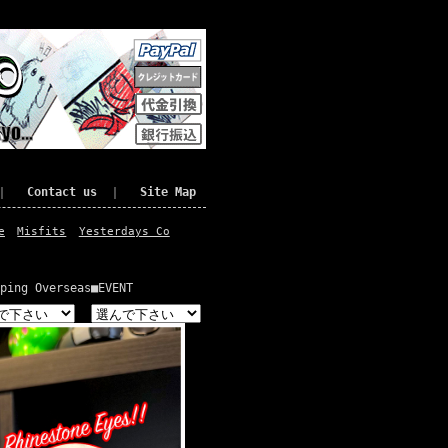
｜
Contact us
｜
Site Map
e
Misfits
Yesterdays Co
ping Overseas
■EVENT