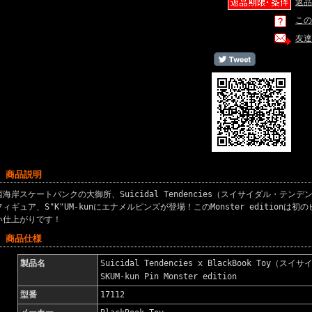
返品
この
友達
■ 商品説明
西海岸スケートパンクの大御所、Suicidal Tendencies（スイサイダル・テ
フィギュア、S"K"UM-kunにエナメルピンズが登場！このMonster edition
い仕上がりです！
■ 商品仕様
製品名
Suicidal Tendencies x BlackBook To
SKUM-kun Pin Monster edition
型番
17112