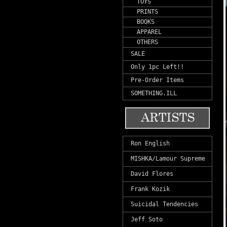
TOYS
PRINTS
BOOKS
APPAREL
OTHERS
SALE
Only 1pc Left!!
Pre-Order Items
SOMETHING.ILL
Ron English
MISHKA/Lamour Supreme
David Flores
Frank Kozik
Suicidal Tendencies
Jeff Soto