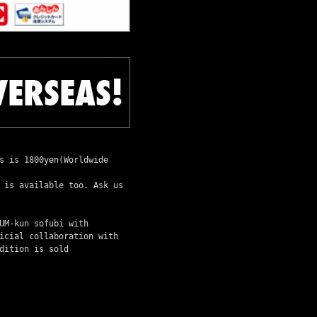
s is 1800yen(Worldwide
 is available too. Ask us
UM-kun sofubi with
icial collaboration with
dition is sold