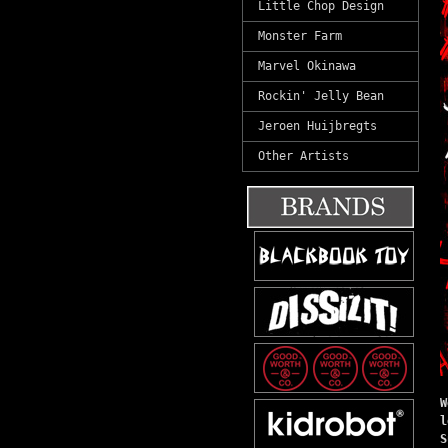
Little Chop Design
Monster Farm
Marvel Okinawa
Rockin' Jelly Bean
Jeroen Huijbregts
Other Artists
W
l
S