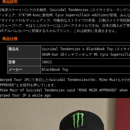
■ 商品説明
西海岸スケートパンクの大御所、Suicidal Tendencies（スイサイダル・テ
フィギュア、S"K"UM-kunに新色MC Cyco Supervillain editionが登
クサイドヒーロをマッシュアップ。印象的なストライプの衣装、口裂けメイク等顔面
のウェーブヘア。やはりこのカラーにはこのヘアスタイルですね。日本の職人が丁寧
1stアルバムカバーに登場するスカルプリント。これは絶対に見逃せません。
■ 商品仕様
製品名
Suicidal Tendencies x BlackBook To
SKUM-kun 10インチフィギュア MC Cyco Supervilla
型番
18021
メーカー
BlackBook Toy
*Warped Tour JPにて来日したSuicidal TendenciesのVo. Mike Muirも
APPROVED"と太鼓判を押しています。
Mike Muir of Suicidal Tendencies said "MIKE MUIR APPROVED" when 
arped Tour JP a while ago