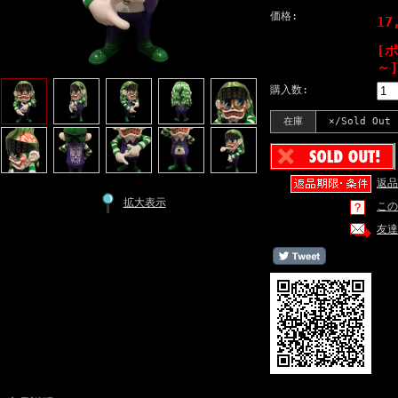
価格:
17
[
～]
購入数:
在庫
×/Sold Out
返品
拡大表示
この
友達