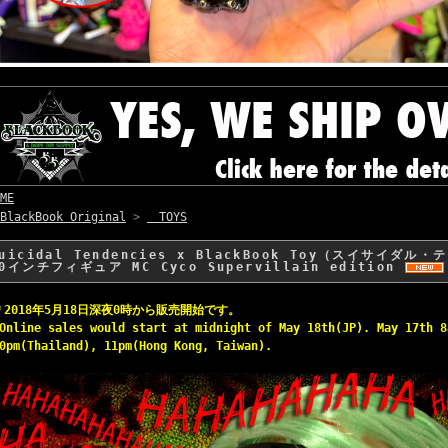
ME
BlackBook Original
>
TOYS
uicidal Tendencies x BlackBook Toy（スイサイダル
0インチフィギュア MC Cyco Supervillain edition
＊2018年5月18日深夜0時から販売開始です。
Online sales would start at midnight of May 18th(JP). May 17th 8
0pm(Thailand), 11pm(Hong Kong, Taiwan).