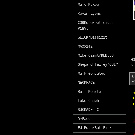
Marc McKee
Kevin Lyons
COOKone/Delicious
Vinyl
SLICK/Dissizit
MAXX242
Mike Giant/REBEL8
HO
Shepard Fairey/OBEY
>
Mark Gonzales
S
1
NECKFACE
Buff Monster
*
Luke Chueh
1
SUCKADELIC
D*Face
Ed Roth/Rat Fink