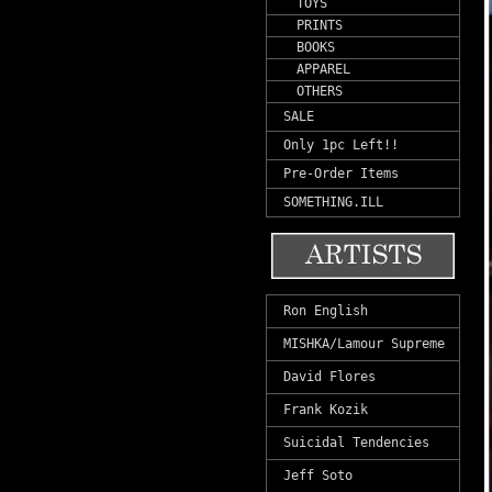
TOYS
PRINTS
BOOKS
APPAREL
OTHERS
SALE
Only 1pc Left!!
Pre-Order Items
SOMETHING.ILL
Ron English
MISHKA/Lamour Supreme
David Flores
Frank Kozik
Suicidal Tendencies
Jeff Soto