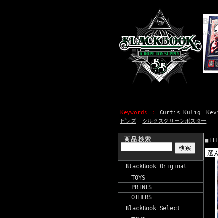
Bl
ART 
Keywords
Curtis Kulig
Kev
ピンズ
シルクスクリーンポスター
商品検索
■IT
BlackBook Original
TOYS
PRINTS
OTHERS
BlackBook Select