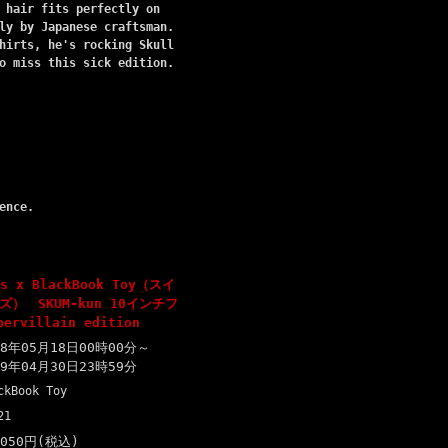
 hair fits perfectly on
ly by Japanese craftsman.
hirts, he's rocking Skull
o miss this sick edition.
ence.
es x BlackBook Toy（スイ
） SKUM-kun 10インチフ
ervillain edition
18年05月18日00時00分～
19年04月30日23時59分
ckBook Toy
21
,050円(税込)