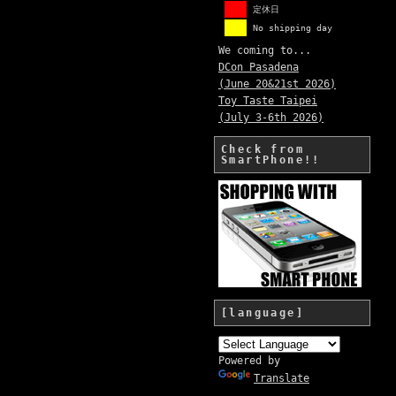
定休日
No shipping day
We coming to...
DCon Pasadena
(June 20&21st 2026)
Toy Taste Taipei
(July 3-6th 2026)
Check from
SmartPhone!!
[language]
Powered by
Translate