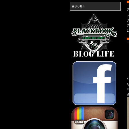
ABOUT
*
W