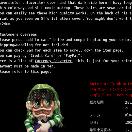
avorite(or unfavorite) clown and that dark side hero!! Wavy long
his colorway and slit mouth makeup. These hairs are sewn careful
ou can easily see these high quality works. On the back of his s
rint as you seen on ST's 1st album cover. You might don't want t
:24cm
Customers Overseas]
lease press "add to cart" below and complete placing your order.
hipping&Handling fee not included.
ou can check S&H for each item to scroll down the item page.
ou can pay by "Credit Card" or "PayPal".
ere is a link of
Currency Converter
, this is just for your refer
ayment must be made in Yen.
lease refer to
this page.
Suicidal Tendenci
サイダル・テンデンシーズ
ィギュア MC Cyco Sup
販売期間:
20
20
メーカー:
Bla
型番:
180
希望小売価格:
17