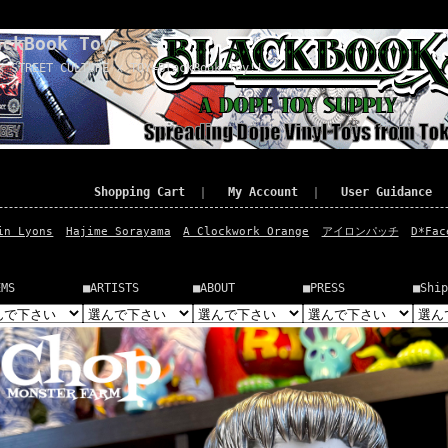
ackBook Toy
x STREET CULTURE x TOY=BlackBook Toy!!
Shopping Cart
｜
My Account
｜
User Guidance
in Lyons
Hajime Sorayama
A Clockwork Orange
アイロンパッチ
D*Fac
EMS
■ARTISTS
■ABOUT
■PRESS
■Ship