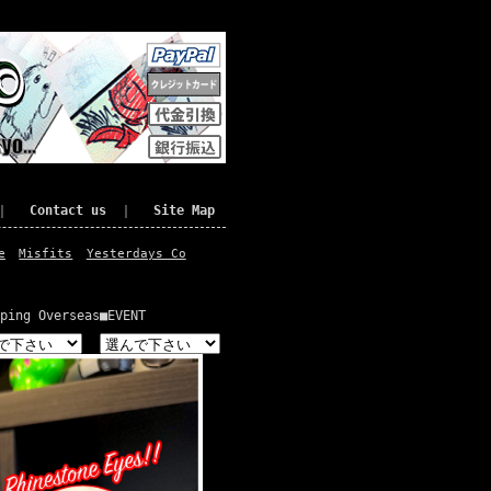
｜
Contact us
｜
Site Map
e
Misfits
Yesterdays Co
ping Overseas
■EVENT