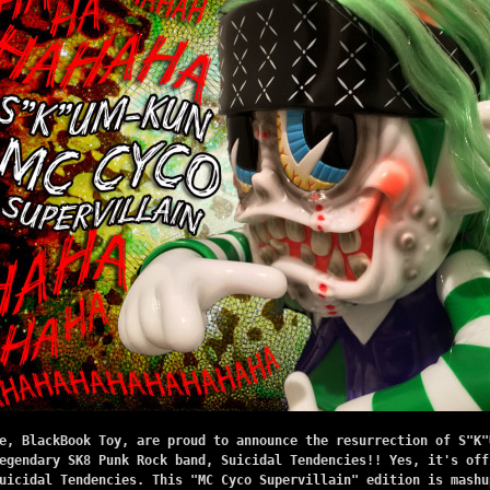
e, BlackBook Toy, are proud to announce the resurrection of S"K"
egendary SK8 Punk Rock band, Suicidal Tendencies!! Yes, it's off
uicidal Tendencies. This "MC Cyco Supervillain" edition is mashu