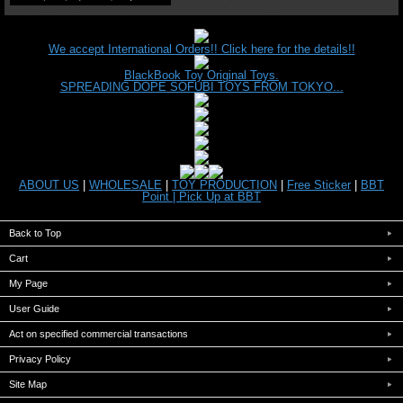
We accept International Orders!! Click here for the details!!
BlackBook Toy Original Toys.
SPREADING DOPE SOFUBI TOYS FROM TOKYO...
ABOUT US
|
WHOLESALE
|
TOY PRODUCTION
|
Free Sticker
|
BBT
Point |
Pick Up at BBT
Back to Top
Cart
My Page
User Guide
Act on specified commercial transactions
Privacy Policy
Site Map