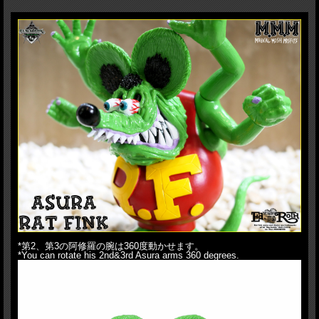
11am(NY), 4pm(UK), 10pm(Thailand), 11pm(Hong Kong, Taiwan).
One customer can purchase 1pc at maximum.
Any suspicious orders including same shipping address under different
name etc would be cancelled without notification.
We, BlackBook Toy, are proud to announce the sofubi project with Magical
Mosh Misfits!! 6 Arms 阿修羅(Asura) Rat Fink. Firstly appeared on tee,
hoodie, skateboard released from MxMxM back in 2011 and going through
some rejections, after 7years, it turned into MADE IN JAPAN sofubi. Needless
to say, officially licensed by MOONEYES. Composed of crazy 13 parts, you
can move not only his hands&arms, you can move his tail. Plus it comes with
unpainted finger puppet as Omake(free prize), which Asura Rat Fink can
hold in&on his hands. What's more Asura Rat Fink can hold finger board in
his hand like original graphic. Please note finger board not included. This is
classic OG colorway!! You might don't want to miss this masterpiece!!
H:19.2cm(Head to Toe), 24cm(Hand to Toe), HxW:37x38cm(Package)
*第2、第3の阿修羅の腕は360度動かせます。
*You can rotate his 2nd&3rd Asura arms 360 degrees.