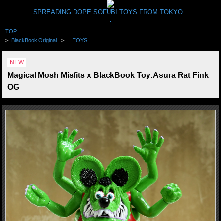
SPREADING DOPE SOFUBI TOYS FROM TOKYO...
TOP
>
BlackBook Original
>
TOYS
NEW
Magical Mosh Misfits x BlackBook Toy:Asura Rat Fink
OG