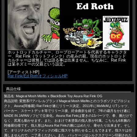
ホットロッドカルチャー、ローブローアートを代表するキャラクタ
ー、Rat Fink（ラットフィンク）の産みの親。現在のホットロッド
カルチャーは彼無しでは語る事は出来ません。ちなみに、Rat Fink
は某ネズミーの父親という設定。
[アーティストHP]
Rat Fink/Ed RothオフィシャルHP
商品仕様
製品名: Magical Mosh Misfits x BlackBook Toy:Asura Rat Fink OG
商品説明: 変態系!?アパレルブランドMagical Mosh Misfitsとのコラボソフビプロジェ
クト、Asura(阿修羅) Rat Finkが遂にリリース決定。2011年にMxMxMよりTシャツ、
パーカー、スケートデッキ等でリリース後、紆余曲折を経て、7年の歳月をかけ遂に
MADE IN JAPANソフビで立体化。Asura Rat Finkは驚きの13パーツで、拳、腕だけで
なく、尻尾も動かせます。また、おまけで未塗装の指人形が付属。こちらも6本腕の
阿修羅仕様です。指人形はAsura Rat Finkの腕にはめたり、乗せたり出来ます。そし
て、オリジナルのグラフィックの様に指スケを持たせることもできます。指スケは付
属しませんので、ご了承ください。また、パッケージはシルクスクリーン印刷された