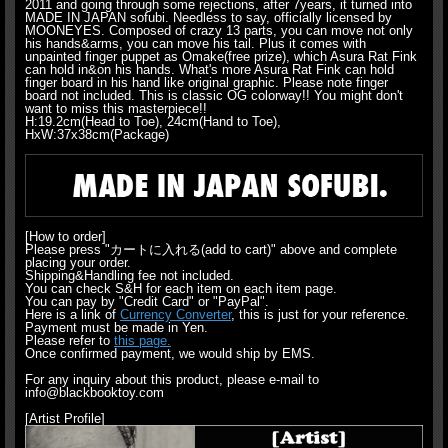
2011 and going through some rejections, after 7years, it turned into
MADE IN JAPAN sofubi. Needless to say, officially licensed by
MOONEYES. Composed of crazy 13 parts, you can move not only
his hands&arms, you can move his tail. Plus it comes with
unpainted finger puppet as Omake(free prize), which Asura Rat Fink
can hold in&on his hands. What's more Asura Rat Fink can hold
finger board in his hand like original graphic. Please note finger
board not included. This is classic OG colorway!! You might don't
want to miss this masterpiece!!
H:19.2cm(Head to Toe), 24cm(Hand to Toe),
HxW:37x38cm(Package)
[How to order]
Please press "カートに入れる(add to cart)" above and complete
placing your order.
Shipping&Handling fee not included.
You can check S&H for each item on each item page.
You can pay by "Credit Card" or "PayPal".
Here is a link of
Currency Converter
, this is just for your reference.
Payment must be made in Yen.
Please refer to
this page.
Once confirmed payment, we would ship by EMS.
For any inquiry about this product, please e-mail to
info@blackbooktoy.com
[Artist Profile]