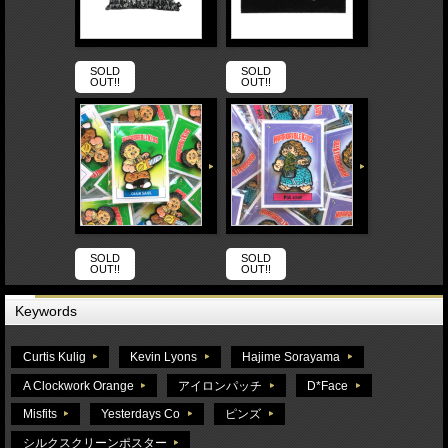
SOLD
SOLD
OUT!!
OUT!!
SOLD
SOLD
OUT!!
OUT!!
Keywords
Curtis Kulig
Kevin Lyons
Hajime Sorayama
A Clockwork Orange
アイロンパッチ
D*Face
Misfits
Yesterdays Co
ピンズ
シルクスクリーンポスター