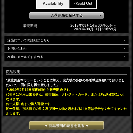
Availability
×/Sold Out
2019年09月14日00時00分～
販売期間:
2020年08月31日23時59分
返品についての詳細はこちら
お問い合わせ
友達にメールですすめる
商品説明
*最重要基本カラーということに加え、完売後の多数の再販希望を頂いておりまし
たので、1回に限り再生産しました。
＊2019年9月14日深夜0時から販売開始です。
代引きは利用出来ません。銀行振込、クレジットカード、またはPayPal支払いと
なります。
お一人様1点まで購入可能です。
同一住所、別名義での注文及び同一人物と思われる注文等は予告なく全てキャンセ
ルします。
*As this OG is the most basic colorway and due to overwhelming demands,
▼ 商品説明の続きを見る ▼
we have decided to make JUST one more time. YOUR LAST CHANCE!!
*Online sales would start at midnight of Sep 14th(JP). Sep 13th 8am(LA),