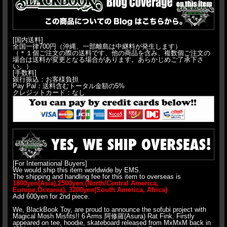
[国内送料]
全国一律700円（沖縄、一部離島は中継料が発生します）
（＊１個ご注文の際の送料です、他の商品を含み、複数個ご注文の
場合は送料が変更となる場合があります。あらかじめご了承下さ
い。）
[手数料]
銀行振込：お客様負担
Pay Pal：送料含むトータル金額の5%
クレジットカード：なし
[For International Buyers]
We would ship this item worldwide by EMS.
The shipping and handling fee for this item to overseas is
1800yen(Asia),2500yen.(North/Central America,
Europe,Oceania), 3200yen(South America, Africa)
Add 600yen for 2nd piece.
We, BlackBook Toy, are proud to announce the sofubi project with
Magical Mosh Misfits!! 6 Arms 阿修羅(Asura) Rat Fink. Firstly
appeared on tee, hoodie, skateboard released from MxMxM back in