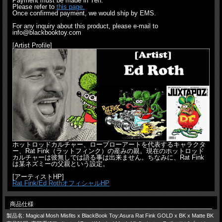
Payment must be made in Yen.
Please refer to
this page.
Once confirmed payment, we would ship by EMS.
For any inquiry about this product, please e-mail to
info@blackbooktoy.com
[Artist Profile]
ホットロッドカルチャー、ローブローアートを代表するキャラクタ
ー、Rat Fink（ラットフィンク）の産みの親。現在のホットロッド
カルチャーは彼無しでは語る事は出来ません。ちなみに、Rat Fink
は某ネズミーの父親という設定。
[アーティストHP]
Rat Fink/Ed RothオフィシャルHP
商品仕様
製品名: Magical Mosh Misfits x BlackBook Toy:Asura Rat Fink GOLD x BK x Matte BK