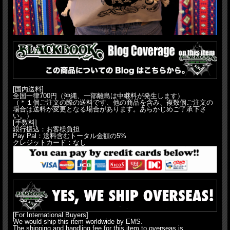
[国内送料]
全国一律700円（沖縄、一部離島は中継料が発生します）
（＊１個ご注文の際の送料です、他の商品を含み、複数個ご注文の
場合は送料が変更となる場合があります。あらかじめご了承下さ
い。）
[手数料]
銀行振込：お客様負担
Pay Pal：送料含むトータル金額の5%
クレジットカード：なし
[For International Buyers]
We would ship this item worldwide by EMS.
The shipping and handling fee for this item to overseas is