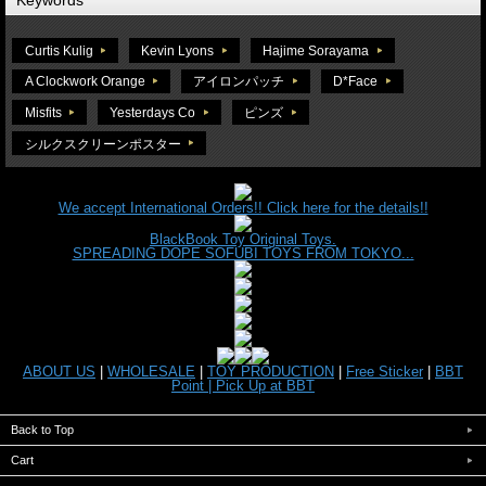
Keywords
Curtis Kulig
Kevin Lyons
Hajime Sorayama
A Clockwork Orange
アイロンパッチ
D*Face
Misfits
Yesterdays Co
ピンズ
シルクスクリーンポスター
We accept International Orders!! Click here for the details!!
BlackBook Toy Original Toys.
SPREADING DOPE SOFUBI TOYS FROM TOKYO...
ABOUT US
|
WHOLESALE
|
TOY PRODUCTION
|
Free Sticker
|
BBT
Point |
Pick Up at BBT
Back to Top
Cart