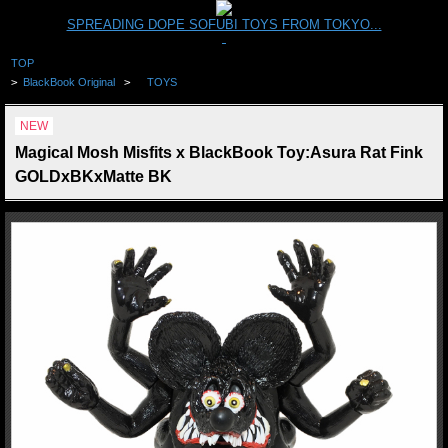
SPREADING DOPE SOFUBI TOYS FROM TOKYO...
TOP
>
BlackBook Original
>
TOYS
NEW
Magical Mosh Misfits x BlackBook Toy:Asura Rat Fink
GOLDxBKxMatte BK