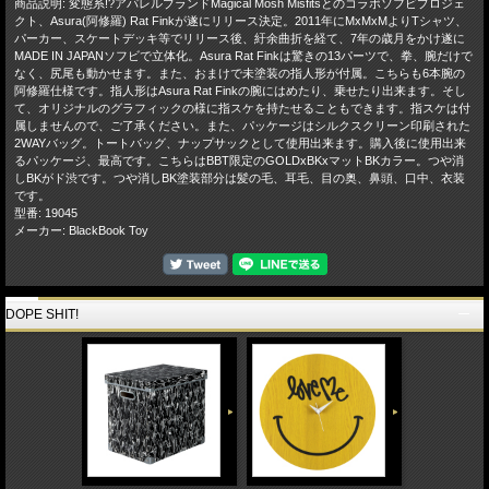
商品説明: 変態系!?アパレルブランドMagical Mosh Misfitsとのコラボソフビプロジェ
クト、Asura(阿修羅) Rat Finkが遂にリリース決定。2011年にMxMxMよりTシャツ、
パーカー、スケートデッキ等でリリース後、紆余曲折を経て、7年の歳月をかけ遂に
MADE IN JAPANソフビで立体化。Asura Rat Finkは驚きの13パーツで、拳、腕だけで
なく、尻尾も動かせます。また、おまけで未塗装の指人形が付属。こちらも6本腕の
阿修羅仕様です。指人形はAsura Rat Finkの腕にはめたり、乗せたり出来ます。そし
て、オリジナルのグラフィックの様に指スケを持たせることもできます。指スケは付
属しませんので、ご了承ください。また、パッケージはシルクスクリーン印刷された
2WAYバッグ。トートバッグ、ナップサックとして使用出来ます。購入後に使用出来
るパッケージ、最高です。こちらはBBT限定のGOLDxBKxマットBKカラー。つや消
しBKがド渋です。つや消しBK塗装部分は髪の毛、耳毛、目の奥、鼻頭、口中、衣装
です。
型番: 19045
メーカー: BlackBook Toy
DOPE SHIT!