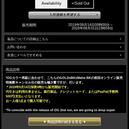
Availability
×/Sold Out
2019年09月14日00時00分～
販売期間:
2020年08月31日23時59分
返品についての詳細はこちら
お問い合わせ
友達にメールですすめる
商品説明
*OGカラー再販に合わせて、こちらのGOLDxBKxMatte BKの前回オンライン販売
時無断キャンセル分の販売も極少量ですが、行います。
＊2019年9月14日深夜0時から販売開始です。
代引きは利用出来ません。銀行振込、クレジットカード、またはPayPal(手数料
500円)支払いとなります。
お一人様1点まで購入可能です。
*To coincide with the release of OG 2nd run, we are going to drop super
limited amounts of this GOLDxBKxMatte BK one we got cancellations from
the last online drop.
▼ 商品説明の続きを見る ▼
*Online sales would start at midnight of Sep 14th(JP). Sep 13th 8am(LA),
11am(NY), 4pm(UK), 10pm(Thailand), 11pm(Hong Kong, Taiwan).