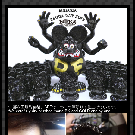
One customer can purchase 1pc at maximum.
We, BlackBook Toy, are proud to announce the sofubi project with Magical
Mosh Misfits!! 6 Arms 阿修羅(Asura) Rat Fink. Firstly appeared on tee,
hoodie, skateboard released from MxMxM back in 2011 and going through
some rejections, after 7years, it turned into MADE IN JAPAN sofubi. Needless
to say, officially licensed by MOONEYES. Composed of crazy 13 parts, you
can move not only his hands&arms, you can move his tail. Plus it comes with
unpainted finger puppet as Omake(free prize), which Asura Rat Fink can
hold in&on his hands. What's more Asura Rat Fink can hold finger board in
his hand like original graphic. Please note finger board not included. This is
BBT exclusive colorway, combo of GOLD x BK x Matte BK!! What's more
they come in screen printed 2way bag(Knapsack and Tote bag). You might
don't want to miss this masterpiece!!
H:19.2cm(Head to Toe), 24cm(Hand to Toe), HxW:37x38cm(Package)
*一部を工場彩色後、BBTで一つ一つ筆塗りで仕上げています。
*We carefully dry brushed matte BK and GOLD one by one.