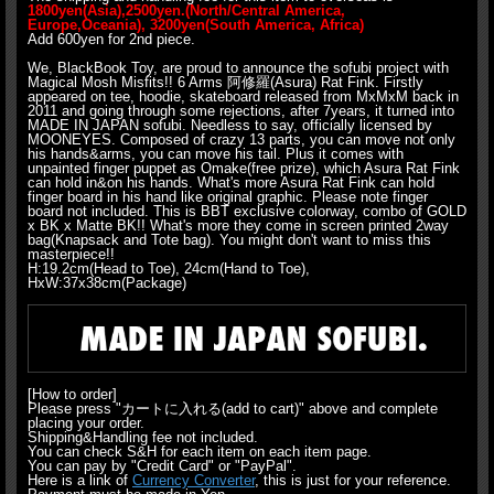
1800yen(Asia),2500yen.(North/Central America,
Europe,Oceania), 3200yen(South America, Africa)
Add 600yen for 2nd piece.
We, BlackBook Toy, are proud to announce the sofubi project with
Magical Mosh Misfits!! 6 Arms 阿修羅(Asura) Rat Fink. Firstly
appeared on tee, hoodie, skateboard released from MxMxM back in
2011 and going through some rejections, after 7years, it turned into
MADE IN JAPAN sofubi. Needless to say, officially licensed by
MOONEYES. Composed of crazy 13 parts, you can move not only
his hands&arms, you can move his tail. Plus it comes with
unpainted finger puppet as Omake(free prize), which Asura Rat Fink
can hold in&on his hands. What's more Asura Rat Fink can hold
finger board in his hand like original graphic. Please note finger
board not included. This is BBT exclusive colorway, combo of GOLD
x BK x Matte BK!! What's more they come in screen printed 2way
bag(Knapsack and Tote bag). You might don't want to miss this
masterpiece!!
H:19.2cm(Head to Toe), 24cm(Hand to Toe),
HxW:37x38cm(Package)
[How to order]
Please press "カートに入れる(add to cart)" above and complete
placing your order.
Shipping&Handling fee not included.
You can check S&H for each item on each item page.
You can pay by "Credit Card" or "PayPal".
Here is a link of
Currency Converter
, this is just for your reference.