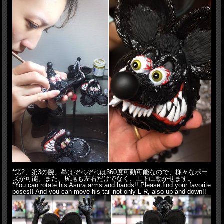
*第2、第3の腕、拳はぞれぞれは360度可動可能なので、様々なポー
ズが可能。また、尻尾も左右だけでなく、上下に動かせます。
*You can rotate his Asura arms and hands!! Please find your favorite
poses!! And you can move his tail not only L-R, also up and down!!