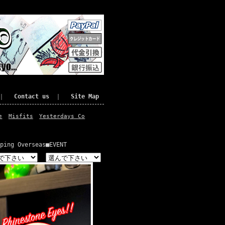
｜
Contact us
｜
Site Map
e
Misfits
Yesterdays Co
ping Overseas
■EVENT