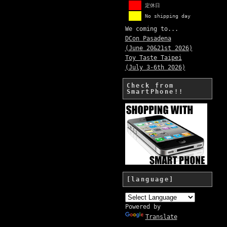
定休日
No shipping day
We coming to...
DCon Pasadena
(June 20&21st 2026)
Toy Taste Taipei
(July 3-6th 2026)
Check from
SmartPhone!!
[language]
Powered by
Translate