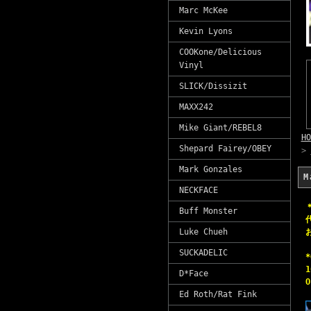
Marc McKee
Kevin Lyons
COOKone/Delicious
Vinyl
SLICK/Dissizit
MAXX242
Mike Giant/REBEL8
HO
Shepard Fairey/OBEY
>
Mark Gonzales
M
NECKFACE
Buff Monster
Luke Chueh
SUCKADELIC
*
1
D*Face
O
Ed Roth/Rat Fink