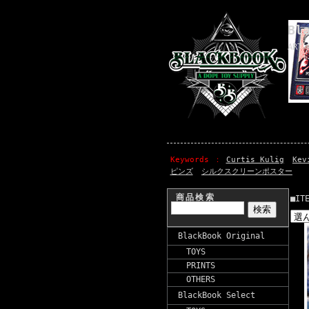
Bl
ART 
Keywords
Curtis Kulig
Kev
ピンズ
シルクスクリーンポスター
商品検索
■IT
BlackBook Original
TOYS
PRINTS
OTHERS
BlackBook Select