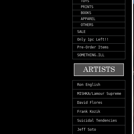
TOYS
PRINTS
BOOKS
APPAREL
OTHERS
SALE
Only 1pc Left!!
Pre-Order Items
SOMETHING.ILL
Ron English
MISHKA/Lamour Supreme
David Flores
Frank Kozik
Suicidal Tendencies
Jeff Soto