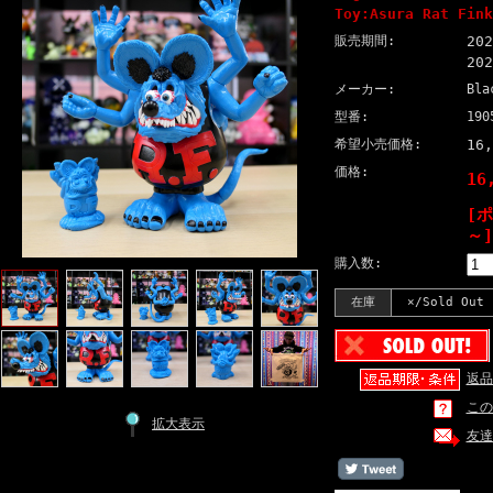
Toy:Asura Rat Fink
販売期間:
20
20
メーカー:
Bla
型番:
190
希望小売価格:
16
価格:
16
[
～]
購入数:
在庫
×/Sold Out
返品
この
拡大表示
友達