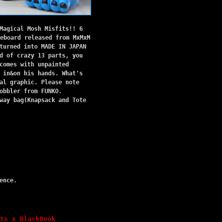
Magical Mosh Misfits!! 6
eboard released from MxMxM
turned into MADE IN JAPAN
d of crazy 13 parts, you
comes with unpainted
 in&on his hands. What's
al graphic. Please note
obbler from FUNKO.
way bag(Knapsack and Tote
ence.
ts x BlackBook