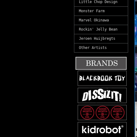
Little Chop Design
Monster Farm
Marvel Okinawa
Rockin' Jelly Bean
Jeroen Huijbregts
Other Artists