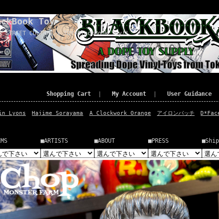
ackBook Toy
x STREET CULTURE x TOY=BlackBook Toy!!
Shopping Cart
｜
My Account
｜
User Guidance
in Lyons
Hajime Sorayama
A Clockwork Orange
アイロンパッチ
D*Fac
EMS
■ARTISTS
■ABOUT
■PRESS
■Ship