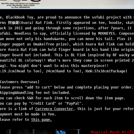
e, BlackBook Toy, are proud to announce the sofubi project with 
rms 阿修羅(Asura) Rat Fink. Firstly appeared on tee, hoodie, skat
ack in 2011 and going through some rejections, after 7years, it 
ofubi. Needless to say, officially licensed by MOONEYES. Compose
an move not only his hands&arms, you can move his tail. Plus it 
inger puppet as Omake(free prize), which Asura Rat Fink can hold
ore Asura Rat Fink can hold finger board in his hand like origin
inger board not included. This is BL Fink inspired by RF wacky w
eautiful BL colorway!! What's more they come in screen printed 2
ag). You might don't want to miss this masterpiece!!
:19.2cm(Head to Toe), 24cm(Hand to Toe), HxW:37x38cm(Package)
Customers Overseas]
lease press "add to cart" below and complete placing your order.
hipping&Handling fee not included.
ou can check S&H for each item to scroll down the item page.
ou can pay by "Credit Card" or "PayPal".
ere is a link of
Currency Converter
, this is just for your refer
ayment must be made in Yen.
lease refer to
this page.
Magical Mosh Misfi