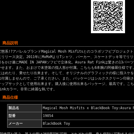
■ 商品説明
変態系!?アパレルブランドMagical Mosh Misfitsとのコラボソフビプロジェクト、A
にリリース決定。2011年にMxMxMよりTシャツ、パーカー、スケートデッキ等でリ
月をかけ遂にMADE IN JAPANソフビで立体化。Asura Rat Finkは驚きの1
かせます。また、おまけで未塗装の指人形が付属。こちらも6本腕の阿修羅仕様です。指人形
にはめたり、乗せたり出来ます。そして、オリジナルのグラフィックの様に指スケを
は付属しませんので、ご了承ください。また、パッケージはシルクスクリーン印刷され
ナップサックとして使用出来ます。購入後に使用出来るパッケージ、最高です。こち
Finkカラー。非常に綺麗なBLです。
■ 商品仕様
製品名
Magical Mosh Misfits x BlackBook Toy:Asura 
型番
19054
メーカー
BlackBook Toy
*阿修羅な第２、第３の腕は360度回転可能、それぞれの腕、拳も個別に可動するの