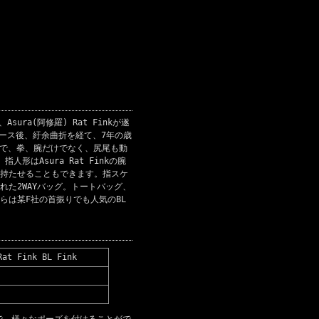
sura(阿修羅) Rat Finkが遂
リース後、紆余曲折を経て、7年の歳
3パーツで、拳、腕だけでなく、尻尾も動
はAsura Rat Finkの腕
持たせることもできます。指スケ
た2WAYバッグ。トートバッグ、
らは某F社の首振りでも人気のBL
Rat Fink BL Fink
で、様々なポーズを付けることがで