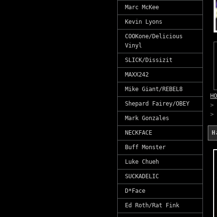
Marc McKee
Kevin Lyons
COOKone/Delicious
Vinyl
SLICK/Dissizit
MAXX242
Mike Giant/REBEL8
HO
Shepard Fairey/OBEY
>
>
Mark Gonzales
NECKFACE
H
Buff Monster
Luke Chueh
SUCKADELIC
D*Face
Ed Roth/Rat Fink