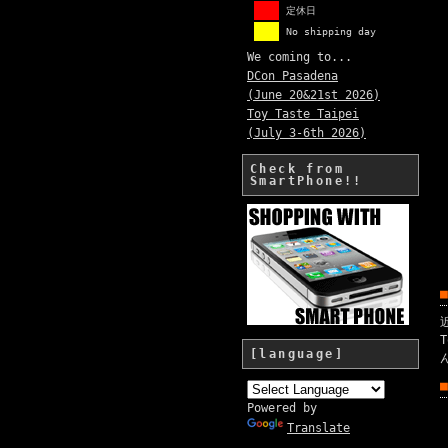
定休日
No shipping day
We coming to...
DCon Pasadena
(June 20&21st 2026)
Toy Taste Taipei
(July 3-6th 2026)
Check from
SmartPhone!!
[language]
Powered by
Translate