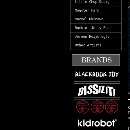
Little Chop Design
Monster Farm
Marvel Okinawa
Rockin' Jelly Bean
Jeroen Huijbregts
Other Artists
K
T
H
[