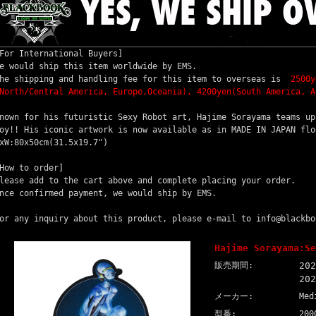
For International Buyers]
e would ship this item worldwide by EMS.
he shipping and handling fee for this item to overseas is
2500y
North/Central America, Europe,Oceania), 4200yen(South America, A
nown for his futuristic Sexy Robot art, Hajime Sorayama teams up
oy!! His iconic artwork is now available as in MADE IN JAPAN flo
xW:80x50cm(31.5x19.7")
How to order]
lease add to the cart above and complete placing your order.
nce confirmed payment, we would ship by EMS.
or any inquiry about this product, please e-mail to info@blackbo
Hajime Sorayama:Se
販売期間:
20
20
メーカー:
Med
型番:
200