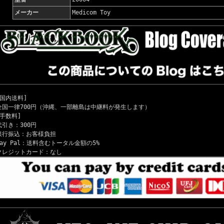
メーカー
Medicom Toy
[国内送料]
全国一律700円（沖縄、一部離島は中継料が発生します）
[手数料]
代引き：300円
銀行振込：お客様負担
Pay Pal：送料含むトータル金額の5%
クレジットカード：なし