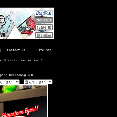
｜
Contact us
｜
Site Map
e
Misfits
Yesterdays Co
ping Overseas
■EVENT