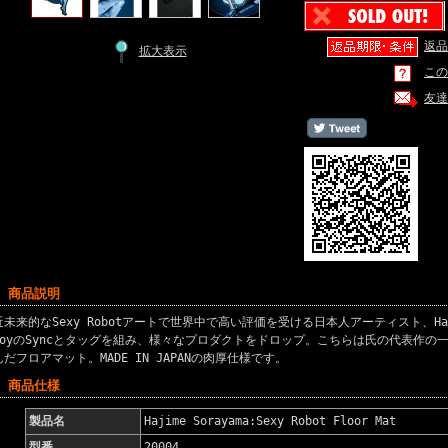
返品
拡大表示
この
友達
■ 商品説明
近未来的なSexy Robotアートで世界中で高い評価を受ける日本人アーティスト、Hajime
ToyのSyncとタッグを組み、様々なプロダクトをドロップ。こちらは氏の代表作の一つで
んだフロアマット。MADE IN JAPANの肉厚仕様です。
■ 商品仕様
製品名
Hajime Sorayama:Sexy Robot Floor Mat
型番
20004