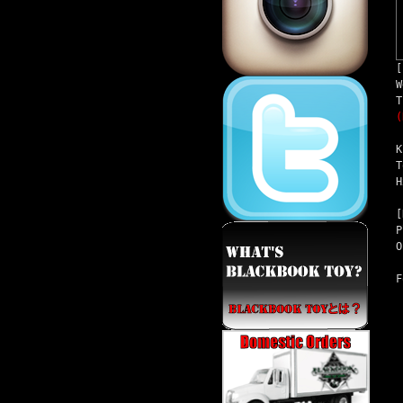
[
W
T
(
K
T
H
[
P
O
F