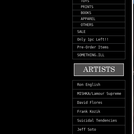
TOYS
PRINTS
BOOKS
APPAREL
OTHERS
SALE
Only 1pc Left!!
Pre-Order Items
SOMETHING.ILL
Ron English
MISHKA/Lamour Supreme
David Flores
Frank Kozik
Suicidal Tendencies
Jeff Soto