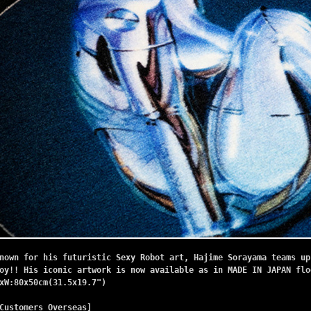
nown for his futuristic Sexy Robot art, Hajime Sorayama teams up
oy!! His iconic artwork is now available as in MADE IN JAPAN flo
xW:80x50cm(31.5x19.7")
Customers Overseas]