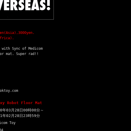
en(Asia),3000yen.
frica).
 with Sync of Medicom
or mat. Super rad!!
oktoy.com
xy Robot Floor Mat
20年03月28日00時00分～
21年02月28日23時59分
icom Toy
04