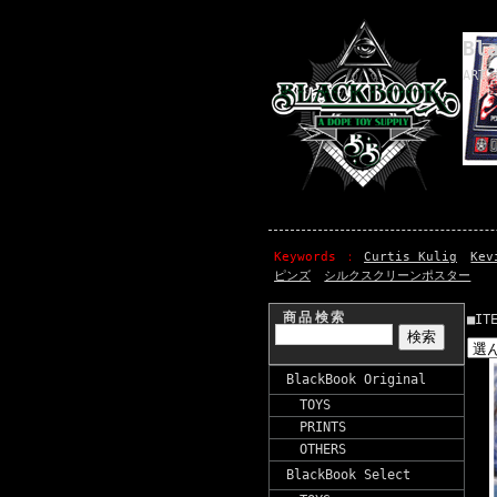
Bl
ART 
Keywords
Curtis Kulig
Kev
ピンズ
シルクスクリーンポスター
商品検索
■IT
BlackBook Original
TOYS
PRINTS
OTHERS
BlackBook Select