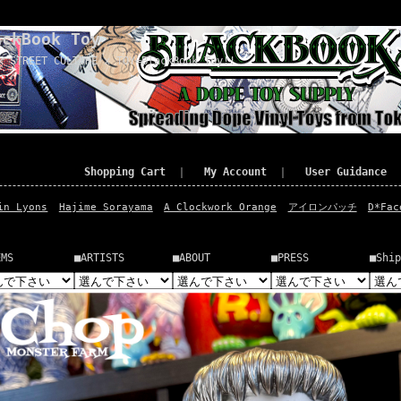
ackBook Toy
x STREET CULTURE x TOY=BlackBook Toy!!
Shopping Cart
｜
My Account
｜
User Guidance
in Lyons
Hajime Sorayama
A Clockwork Orange
アイロンパッチ
D*Fac
EMS
■ARTISTS
■ABOUT
■PRESS
■Ship