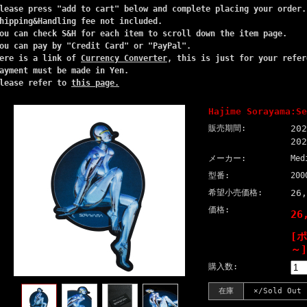
lease press "add to cart" below and complete placing your order.
hipping&Handling fee not included.
ou can check S&H for each item to scroll down the item page.
ou can pay by "Credit Card" or "PayPal".
ere is a link of
Currency Converter
, this is just for your refer
ayment must be made in Yen.
lease refer to
this page.
Hajime Sorayama:Se
販売期間:
20
20
メーカー:
Med
型番:
200
希望小売価格:
26
価格:
26
[
～]
購入数:
在庫
×/Sold Out