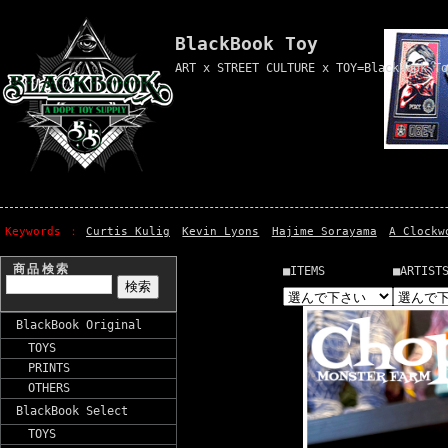
BlackBook Toy
ART x STREET CULTURE x TOY=BlackBook To
Keywords
Curtis Kulig
Kevin Lyons
Hajime Sorayama
A Clockw
商品検索
■ITEMS
■ARTIST
BlackBook Original
TOYS
PRINTS
OTHERS
BlackBook Select
TOYS