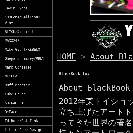
Kevin Lyons
COOKone/Delicious
Vinyl
SLICK/Dissizit
MAXX242
Mike Giant/REBEL8
HOME
>
About Bla
Shepard Fairey/OBEY
Mark Gonzales
BlackBook Toy
NECKFACE
Buff Monster
About BlackBook
Luke Chueh
2012年某トイショ
SUCKADELIC
立ち上げたアートト
D*Face
ってきた世界の著名
Ed Roth/Rat Fink
Little Chop Design