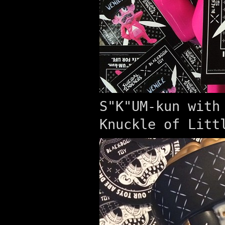
S"K"UM-kun with
Knuckle of Litt