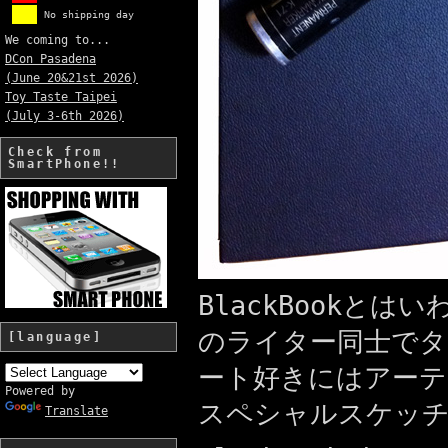
No shipping day
We coming to...
DCon Pasadena
(June 20&21st 2026)
Toy Taste Taipei
(July 3-6th 2026)
Check from
SmartPhone!!
BlackBookと
のライター同士でタ
[language]
ート好きにはアーテ
Powered by
スペシャルスケッ
Translate