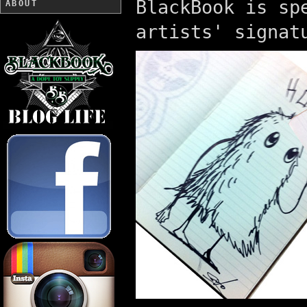
BlackBook is sp
ABOUT
artists' signat