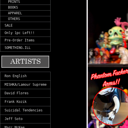
PRINTS
BOOKS
APPAREL
OTHERS
SALE
Only 1pc Left!!
Pre-Order Items
SOMETHING.ILL
Ron English
MISHKA/Lamour Supreme
David Flores
Frank Kozik
Suicidal Tendencies
Jeff Soto
Marc McKee