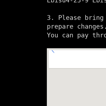
Ebisu4-23-9 Ebi
3. Please bring
prepare changes
You can pay thr