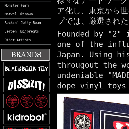
様々なアートワークを
Monster Farm
ア化し、東京から世
Marvel Okinawa
プでは、厳選された
Rockin' Jelly Bean
Jeroen Huijbregts
Founded by "2" 
Other Artists
one of the infl
Japan. Using hi
througout the w
undeniable "MAD
dope vinyl toys