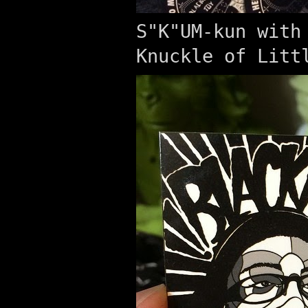
S"K"UM-kun with
Knuckle of Litt