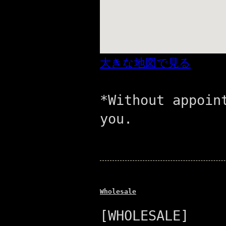
大きな地図で見る
*Without appoin
you.
Wholesale
[WHOLESALE]