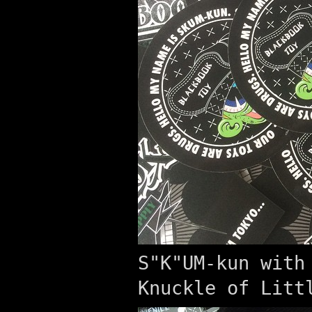
S"K"UM-kun with
Knuckle of Litt